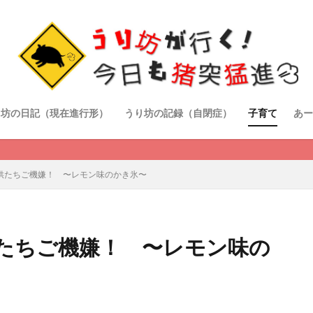
り坊の日記（現在進行形）
うり坊の記録（自閉症）
子育て
あー
供たちご機嫌！ 〜レモン味のかき氷〜
たちご機嫌！ 〜レモン味の