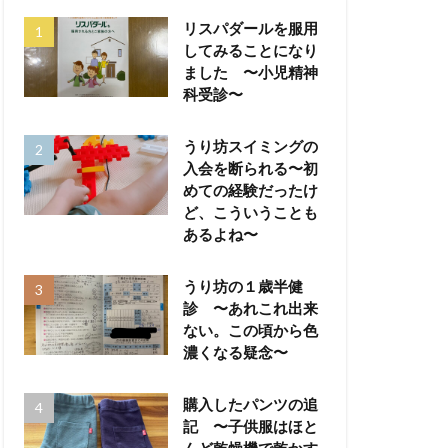
リスパダールを服用
してみることになり
ました 〜小児精神
科受診〜
うり坊スイミングの
入会を断られる〜初
めての経験だったけ
ど、こういうことも
あるよね〜
うり坊の１歳半健
診 〜あれこれ出来
ない。この頃から色
濃くなる疑念〜
購入したパンツの追
記 〜子供服はほと
んど乾燥機で乾かす