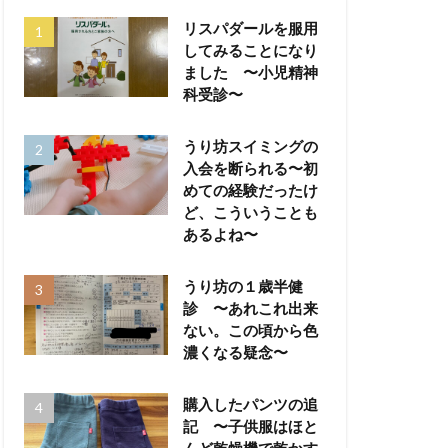
リスパダールを服用
してみることになり
ました 〜小児精神
科受診〜
うり坊スイミングの
入会を断られる〜初
めての経験だったけ
ど、こういうことも
あるよね〜
うり坊の１歳半健
診 〜あれこれ出来
ない。この頃から色
濃くなる疑念〜
購入したパンツの追
記 〜子供服はほと
んど乾燥機で乾かす