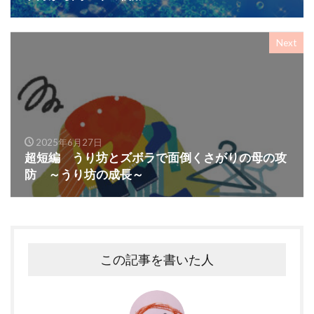
Next
2025年6月27日
超短編 うり坊とズボラで面倒くさがりの母の攻
防 ～うり坊の成長～
この記事を書いた人