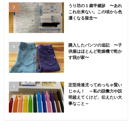
うり坊の１歳半健診 〜あれ
これ出来ない。この頃から色
濃くなる疑念〜
購入したパンツの追記 〜子
供服はほとんど乾燥機で乾か
す我が家〜
定型発達児ってめっちゃ賢い
じゃん！ ～私の語彙力や説
明超えてくけど、伝えたい大
事なこと～