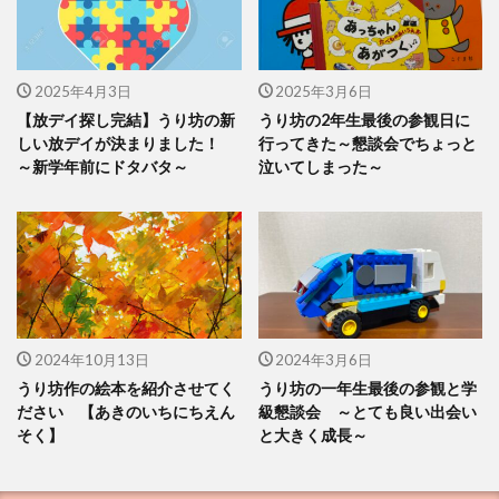
2025年4月3日
2025年3月6日
【放デイ探し完結】うり坊の新
うり坊の2年生最後の参観日に
しい放デイが決まりました！
行ってきた～懇談会でちょっと
～新学年前にドタバタ～
泣いてしまった～
2024年10月13日
2024年3月6日
うり坊作の絵本を紹介させてく
うり坊の一年生最後の参観と学
ださい 【あきのいちにちえん
級懇談会 ～とても良い出会い
そく】
と大きく成長～