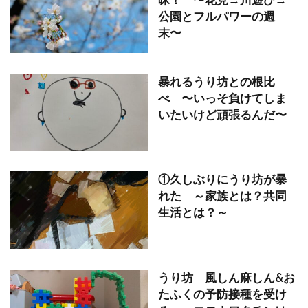
昧！ 〜花見→川遊び→
公園とフルパワーの週
末〜
暴れるうり坊との根比
べ 〜いっそ負けてしま
いたいけど頑張るんだ〜
①久しぶりにうり坊が暴
れた ～家族とは？共同
生活とは？～
うり坊 風しん麻しん&お
たふくの予防接種を受け