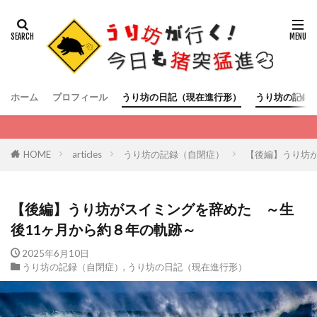
ホーム
プロフィール
うり坊の日記（現在進行形）
うり坊の記録
HOME
articles
うり坊の記録（自閉症）
【後編】うり坊
【後編】うり坊がスイミングを辞めた ～生
後11ヶ月から約８年の軌跡～
2025年6月10日
うり坊の記録（自閉症）
,
うり坊の日記（現在進行形）