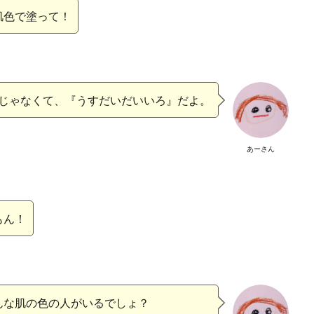
肌色で塗って！
じゃなくて、『うすだいだいいろ』だよ。
あーさん
もん！
んな肌の色の人がいるでしょ？