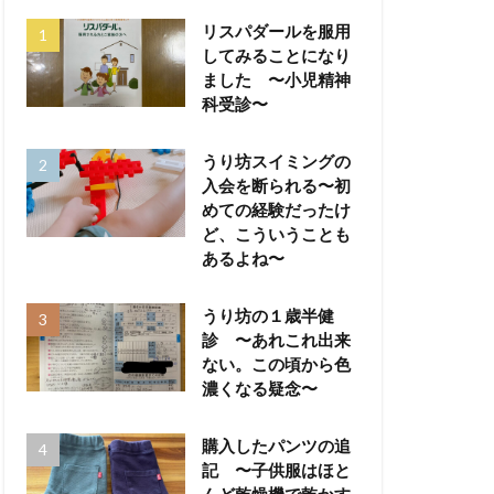
リスパダールを服用
してみることになり
ました 〜小児精神
科受診〜
うり坊スイミングの
入会を断られる〜初
めての経験だったけ
ど、こういうことも
あるよね〜
うり坊の１歳半健
診 〜あれこれ出来
ない。この頃から色
濃くなる疑念〜
購入したパンツの追
記 〜子供服はほと
んど乾燥機で乾かす