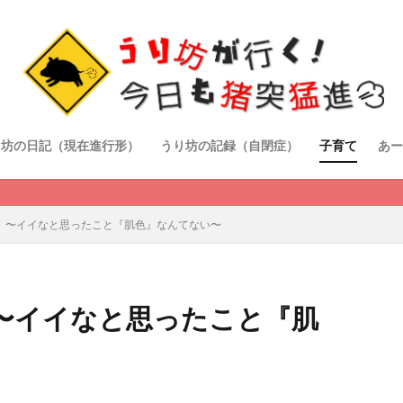
り坊の日記（現在進行形）
うり坊の記録（自閉症）
子育て
あー
 〜イイなと思ったこと『肌色』なんてない〜
〜イイなと思ったこと『肌