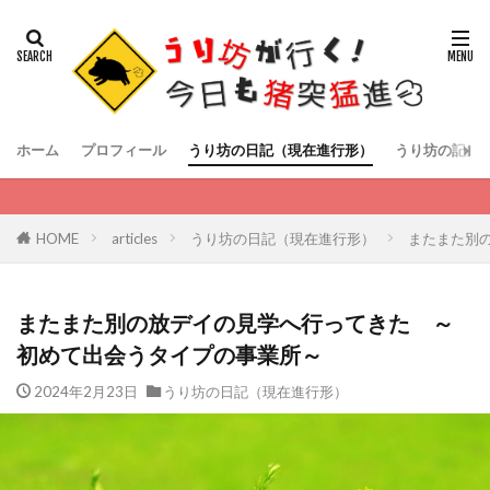
ホーム
プロフィール
うり坊の日記（現在進行形）
うり坊の記録
HOME
articles
うり坊の日記（現在進行形）
またまた別
またまた別の放デイの見学へ行ってきた ～
初めて出会うタイプの事業所～
2024年2月23日
うり坊の日記（現在進行形）