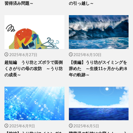
習得済み問題～
の引っ越し～
2025年6月27日
2025年6月10日
超短編 うり坊とズボラで面倒
【後編】うり坊がスイミングを
くさがりの母の攻防 ～うり坊
辞めた ～生後11ヶ月から約８
の成長～
年の軌跡～
2025年6月9日
2025年6月5日