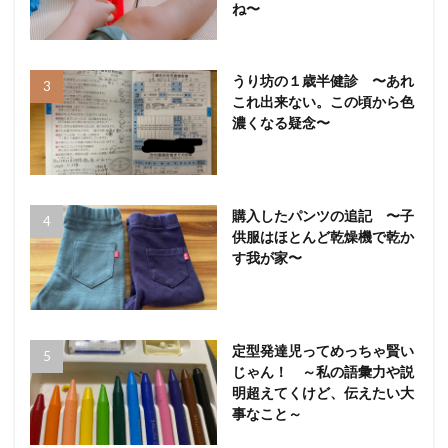
ね〜
うり坊の１歳半健診 〜あれ
これ出来ない。この頃から色
濃くなる疑念〜
購入したパンツの追記 〜子
供服はほとんど乾燥機で乾か
す我が家〜
定型発達児ってめっちゃ賢い
じゃん！ ～私の語彙力や説
明超えてくけど、伝えたい大
事なこと～