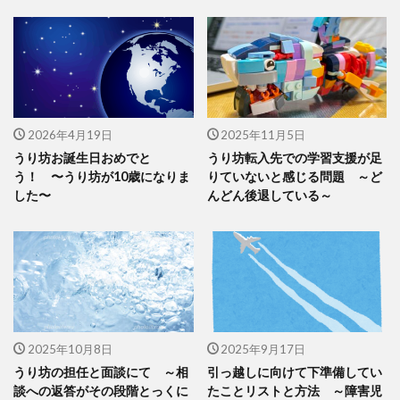
2026年4月19日
2025年11月5日
うり坊お誕生日おめでと
うり坊転入先での学習支援が足
う！ 〜うり坊が10歳になりま
りていないと感じる問題 ～ど
した〜
んどん後退している～
2025年10月8日
2025年9月17日
うり坊の担任と面談にて ～相
引っ越しに向けて下準備してい
談への返答がその段階とっくに
たことリストと方法 ～障害児