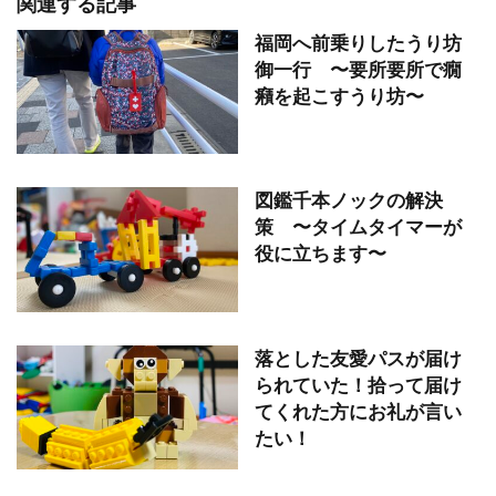
関連する記事
福岡へ前乗りしたうり坊
御一行 〜要所要所で癇
癪を起こすうり坊〜
図鑑千本ノックの解決
策 〜タイムタイマーが
役に立ちます〜
落とした友愛パスが届け
られていた！拾って届け
てくれた方にお礼が言い
たい！