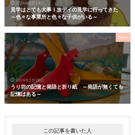
2024年2月14日
見学はとても大事！放デイの見学に行ってきた
～色々な事業所と色々な子供がいる～
Next
2024年2月28日
うり坊の記憶と発語と折り紙 ～発語が無くても
記憶はある～
この記事を書いた人