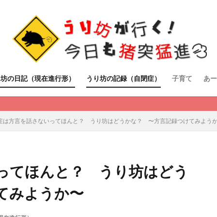
り坊の日記（現在進行形）
うり坊の記録（自閉症）
子育て
あー
症は方言を話さないってほんと？ うり坊はどうかな？ 〜方言記録つけてみよう
ってほんと？ うり坊はどう
てみようか〜