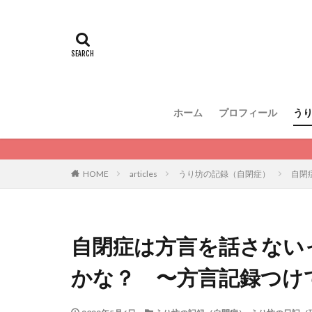
ホーム
プロフィール
う
HOME
articles
うり坊の記録（自閉症）
自閉
自閉症は方言を話さない
かな？ 〜方言記録つけ