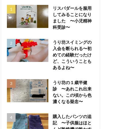
リスパダールを服用
してみることになり
ました 〜小児精神
科受診〜
うり坊スイミングの
入会を断られる〜初
めての経験だったけ
ど、こういうことも
あるよね〜
うり坊の１歳半健
診 〜あれこれ出来
ない。この頃から色
濃くなる疑念〜
購入したパンツの追
記 〜子供服はほと
んど乾燥機で乾かす