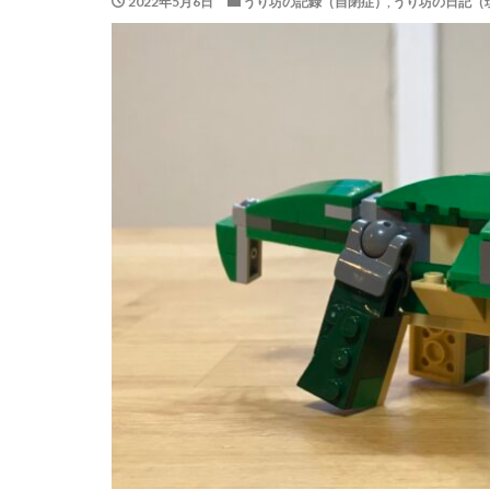
2022年5月6日
うり坊の記録（自閉症）
,
うり坊の日記（