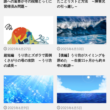
談への返答がその段階とっくに
たことリストと方法 ～障害児
習得済み問題～
の引っ越し～
2025年6月27日
2025年6月10日
超短編 うり坊とズボラで面倒
【後編】うり坊がスイミングを
くさがりの母の攻防 ～うり坊
辞めた ～生後11ヶ月から約８
の成長～
年の軌跡～
2025年6月9日
2025年6月5日