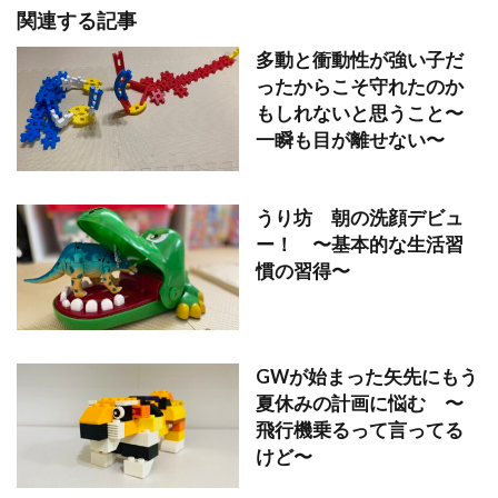
関連する記事
多動と衝動性が強い子だ
ったからこそ守れたのか
もしれないと思うこと〜
一瞬も目が離せない〜
うり坊 朝の洗顔デビュ
ー！ 〜基本的な生活習
慣の習得〜
GWが始まった矢先にもう
夏休みの計画に悩む 〜
飛行機乗るって言ってる
けど〜