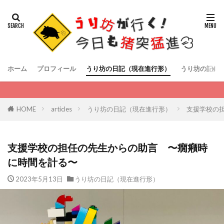
ホーム
プロフィール
うり坊の日記（現在進行形）
うり坊の記録
HOME
articles
うり坊の日記（現在進行形）
支援学校の
支援学校の担任の先生からの助言 〜癇癪時
に時間を計る〜
2023年5月13日
うり坊の日記（現在進行形）