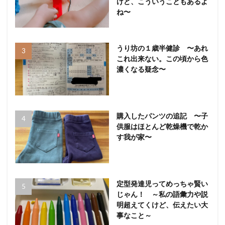
けど、こういうこともあるよ
ね〜
うり坊の１歳半健診 〜あれ
これ出来ない。この頃から色
濃くなる疑念〜
購入したパンツの追記 〜子
供服はほとんど乾燥機で乾か
す我が家〜
定型発達児ってめっちゃ賢い
じゃん！ ～私の語彙力や説
明超えてくけど、伝えたい大
事なこと～