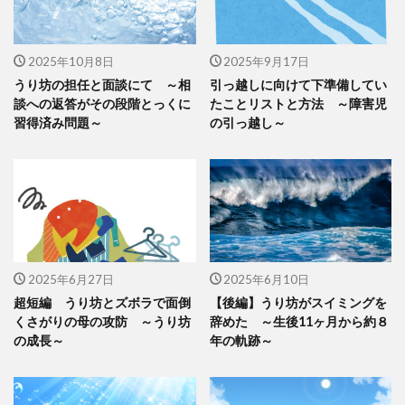
2025年10月8日
2025年9月17日
うり坊の担任と面談にて ～相
引っ越しに向けて下準備してい
談への返答がその段階とっくに
たことリストと方法 ～障害児
習得済み問題～
の引っ越し～
2025年6月27日
2025年6月10日
超短編 うり坊とズボラで面倒
【後編】うり坊がスイミングを
くさがりの母の攻防 ～うり坊
辞めた ～生後11ヶ月から約８
の成長～
年の軌跡～