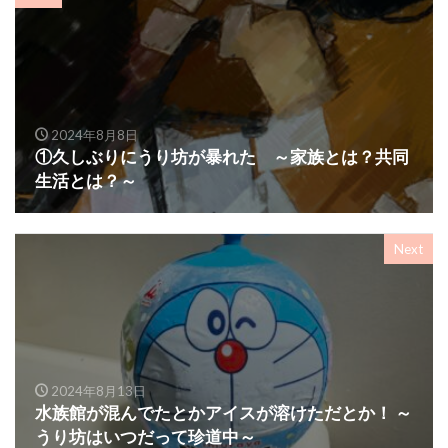
2024年8月8日
①久しぶりにうり坊が暴れた ～家族とは？共同
生活とは？～
Next
2024年8月13日
水族館が混んでたとかアイスが溶けただとか！ ～
うり坊はいつだって珍道中～