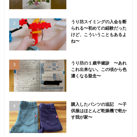
うり坊スイミングの入会を断
られる〜初めての経験だった
けど、こういうこともあるよ
ね〜
うり坊の１歳半健診 〜あれ
これ出来ない。この頃から色
濃くなる疑念〜
購入したパンツの追記 〜子
供服はほとんど乾燥機で乾か
す我が家〜