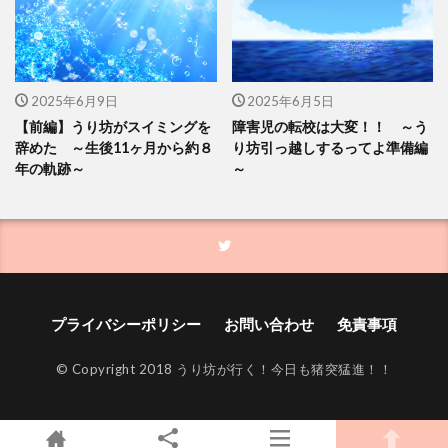
2025年6月9日
2025年6月5日
【前編】うり坊がスイミングを
障害児の転校は大変！！ ～う
辞めた ～生後11ヶ月から約８
り坊引っ越しするってよ準備編
年の軌跡～
～
プライバシーポリシー
お問い合わせ
免責事項
© Copyright 2018 うり坊が行く！今日も猪突猛進！！