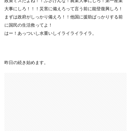
政策ミスだよね！！ふざけんな！農業大事にしろ！第一産業
大事にしろ！！！災害に備えろって言う前に能登復興しろ！
まずは政府がしっかり備えろ！！他国に援助ばっかりする前
に国民の生活救ってよ！
はー！あっついし水重いしイライライライラ。
昨日の続き始めます。