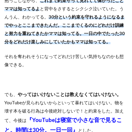
抱っこしながら、
これまで約束守って見れてて偉かったこと
ママは知ってるよ
と背中をさするとシクシク泣いていた。う
んうん、わかってる。
30分という約束を守れるようになるま
でやっとここまできたんだ。ここまでくるのにどれだけ訓練
と努力を重ねてきたかママは知ってる。一日の中でたった30
分をどれだけ楽しみにしていたかもママは知ってる。
それを奪われそうになってどれだけ苦しい気持ちなのかも想
像できる。
やってはいけないことは教えなくてはいけない。
でも、
YouTubeが見られないからといって暴れてはいけない。物を
壊す本を破る行為は今後絶対しないで！と約束をした。加え
『YouTubeは寝室で小さな音で見るこ
て、今後は
と。時間は30分。一日一回』
とした。