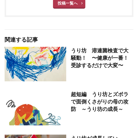
投稿一覧へ
関連する記事
うり坊 溶連菌検査で大
騒動！ 〜健康が一番！
受診するだけで大変〜
超短編 うり坊とズボラ
で面倒くさがりの母の攻
防 ～うり坊の成長～