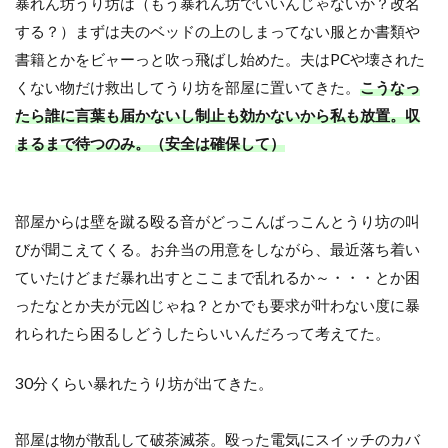
暴れん坊うり坊は（もう暴れん坊でいいんじゃないか？改名
する？）まずは夫のベッドの上のしまってない服とか書類や
書籍とかをビャーっと吹っ飛ばし始めた。夫はPCや壊された
くない物だけ救出してうり坊を部屋に置いてきた。
こうなっ
たら誰に言葉も届かないし制止も効かないから私も放置。収
まるまで待つのみ。（安全は確保して）
部屋からは壁を蹴る殴る音がどっこんばっこんとうり坊の叫
びが聞こえてくる。お弁当の用意をしながら、最近落ち着い
ていたけどまだ暴れ出すとここまで乱れるか～・・・とか困
ったなとか夫が元凶じゃね？とかでも要求が叶わない度に暴
れられたら困るしどうしたらいいんだろって考えてた。
30分くらい暴れたうり坊が出てきた。
部屋は物が散乱して破茶滅茶。殴った電気にスイッチのカバ