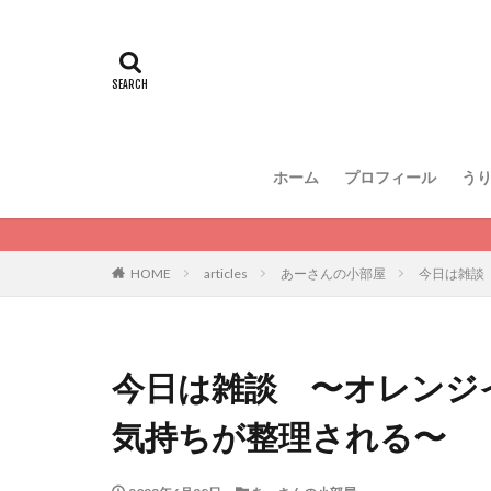
ホーム
プロフィール
う
HOME
articles
あーさんの小部屋
今日は雑談
今日は雑談 〜オレンジ
気持ちが整理される〜