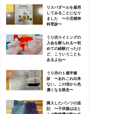
リスパダールを服用
してみることになり
ました 〜小児精神
科受診〜
うり坊スイミングの
入会を断られる〜初
めての経験だったけ
ど、こういうことも
あるよね〜
うり坊の１歳半健
診 〜あれこれ出来
ない。この頃から色
濃くなる疑念〜
購入したパンツの追
記 〜子供服はほと
んど乾燥機で乾かす