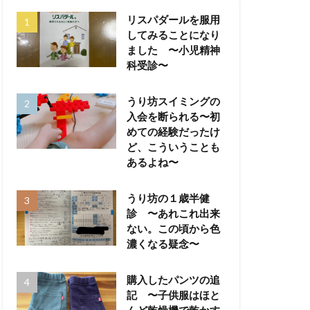
リスパダールを服用
してみることになり
ました 〜小児精神
科受診〜
うり坊スイミングの
入会を断られる〜初
めての経験だったけ
ど、こういうことも
あるよね〜
うり坊の１歳半健
診 〜あれこれ出来
ない。この頃から色
濃くなる疑念〜
購入したパンツの追
記 〜子供服はほと
んど乾燥機で乾かす