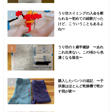
うり坊スイミングの入会を断
られる〜初めての経験だった
けど、こういうこともあるよ
ね〜
うり坊の１歳半健診 〜あれ
これ出来ない。この頃から色
濃くなる疑念〜
購入したパンツの追記 〜子
供服はほとんど乾燥機で乾か
す我が家〜