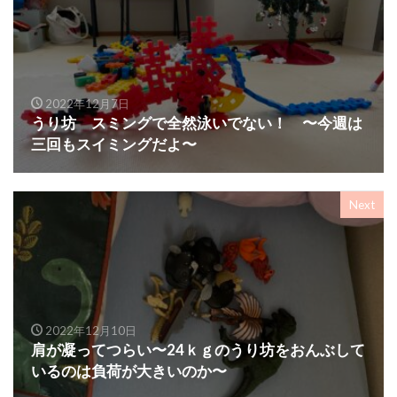
2022年12月7日
うり坊 スミングで全然泳いでない！ 〜今週は
三回もスイミングだよ〜
Next
2022年12月10日
肩が凝ってつらい〜24ｋｇのうり坊をおんぶして
いるのは負荷が大きいのか〜