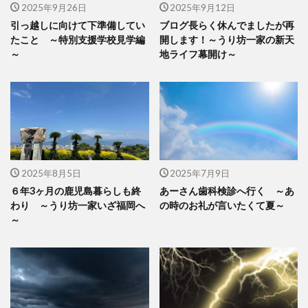
2025年9月26日
2025年9月12日
引っ越しに向けて下準備してい
ブログ長らく休んでましたが再
たこと ～特別支援学校見学編
開します！～うり坊一家の新天
～
地ライフ幕開け～
2025年8月5日
2025年7月9日
６年3ヶ月の鹿児島暮らしも終
あーさん歯科検診へ行く ～あ
わり ～うり坊一家いざ福岡へ
の時のお礼が言いたくて夏～
～