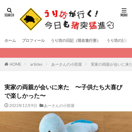
ホーム
プロフィール
うり坊の日記（現在進行形）
うり坊の記録
HOME
articles
あーさんの小部屋
実家の両親が会いに来
実家の両親が会いに来た 〜子供たち大喜び
で楽しかった〜
2022年12月9日
あーさんの小部屋