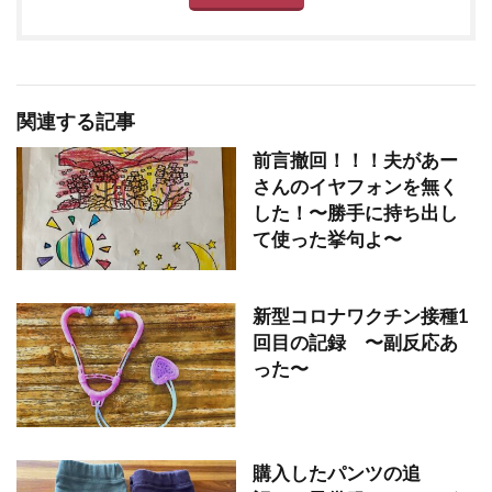
関連する記事
前言撤回！！！夫があー
さんのイヤフォンを無く
した！〜勝手に持ち出し
て使った挙句よ〜
新型コロナワクチン接種1
回目の記録 〜副反応あ
った〜
購入したパンツの追